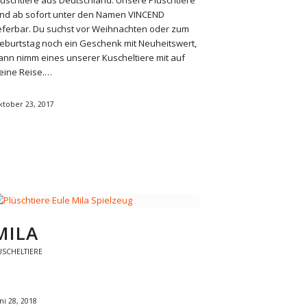
lüschtiere aus Deutschland: Unsere Plüschtiere
ind ab sofort unter den Namen VINCEND
ieferbar. Du suchst vor Weihnachten oder zum
eburtstag noch ein Geschenk mit Neuheitswert,
ann nimm eines unserer Kuscheltiere mit auf
eine Reise.…
ktober 23, 2017
MILA
USCHELTIERE
ni 28, 2018