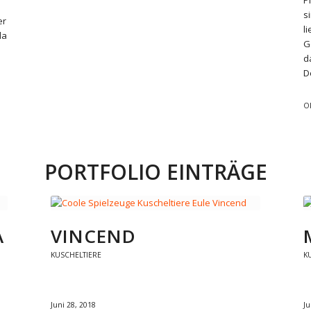
P
s
er
l
la
G
d
D
O
PORTFOLIO EINTRÄGE
A
VINCEND
KUSCHELTIERE
K
Juni 28, 2018
Ju